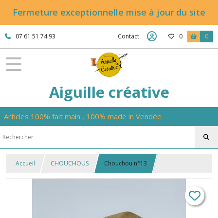
Fermeture exceptionnelle mise à jour du site
07 61 51 74 93
Contact
0
0
Aiguille créative
Articles 100% fait main , 100% made in Vendée
Accueil
CHOUCHOUS
Chouchou n°13