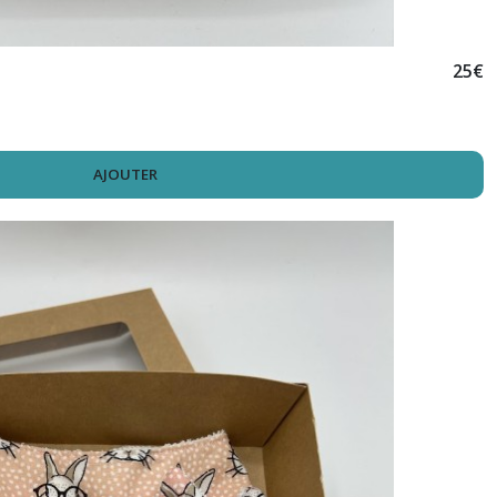
25
€
AJOUTER