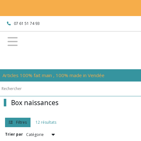
Fermer
07 61 51 74 93
FILTRES
Tous
les
produits
UNIVERS
BEBE
Articles 100% fait main , 100% made in Vendée
Bavoirs
triangles
(7)
Box naissances
Bavoirs
évolutifs
Filtres
12 résultats
(2)
Trier par