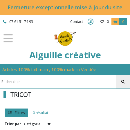
Fermer
Fermeture exceptionnelle mise à jour du site
07 61 51 74 93
Contact
0
0
FILTRES
Tous
les
produits
Aiguille créative
Afficher
Articles 100% fait main , 100% made in Vendée
les
résultats
TRICOT
Filtres
0 résultat
Trier par