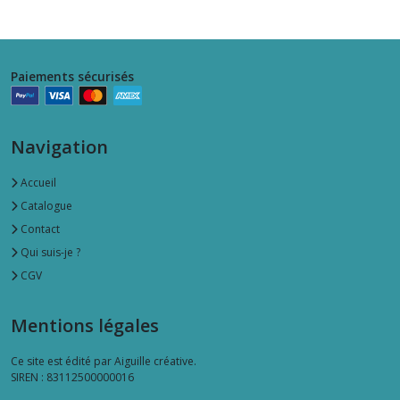
Paiements sécurisés
Navigation
Accueil
Catalogue
Contact
Qui suis-je ?
CGV
Mentions légales
Ce site est édité par Aiguille créative.
SIREN : 83112500000016