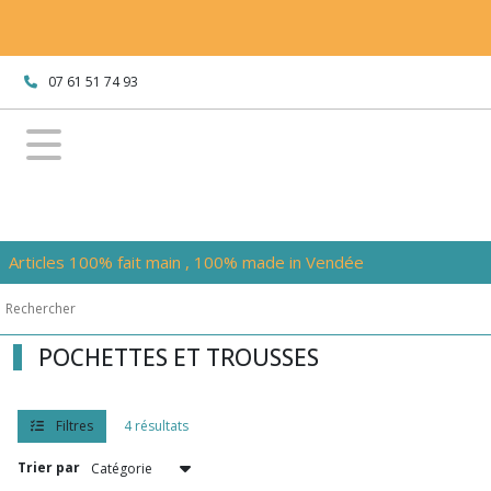
Fermer
07 61 51 74 93
FILTRES
Tous
les
produits
POCHETTES
ET
TROUSSES
Articles 100% fait main , 100% made in Vendée
Afficher
les
POCHETTES ET TROUSSES
résultats
Filtres
4 résultats
Trier par