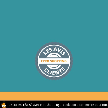
Ce site est réalisé avec
eProShopping
, la solution e-commerce pour tou