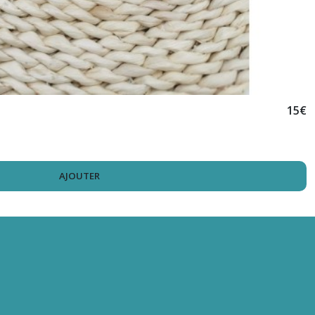
15
€
AJOUTER