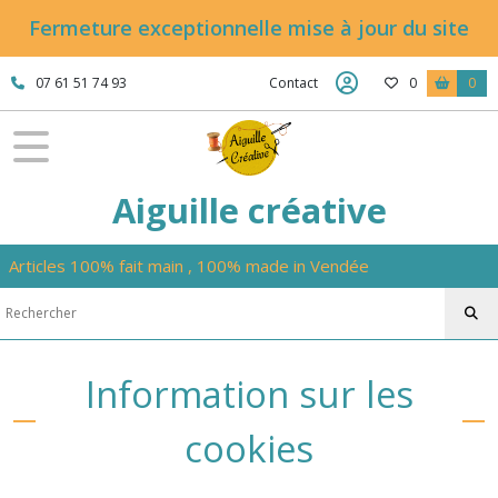
Fermeture exceptionnelle mise à jour du site
07 61 51 74 93
Contact
0
0
Aiguille créative
Articles 100% fait main , 100% made in Vendée
Information sur les
cookies