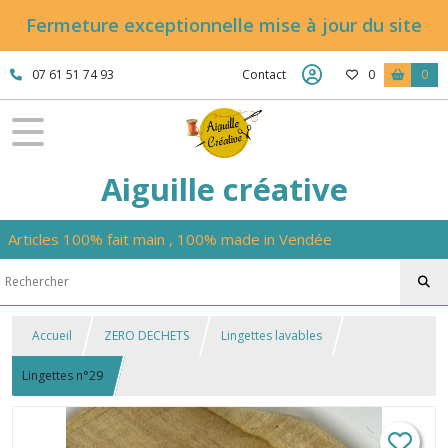
Fermeture exceptionnelle mise à jour du site
07 61 51 74 93
Contact
0
0
Aiguille créative
Articles 100% fait main , 100% made in Vendée
Accueil
ZERO DECHETS
Lingettes lavables
Lingettes n°29