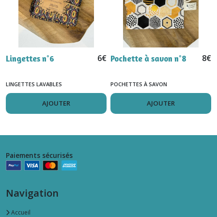
6
€
8
€
Lingettes n°6
Pochette à savon n°8
LINGETTES LAVABLES
POCHETTES À SAVON
AJOUTER
AJOUTER
Paiements sécurisés
Navigation
Accueil