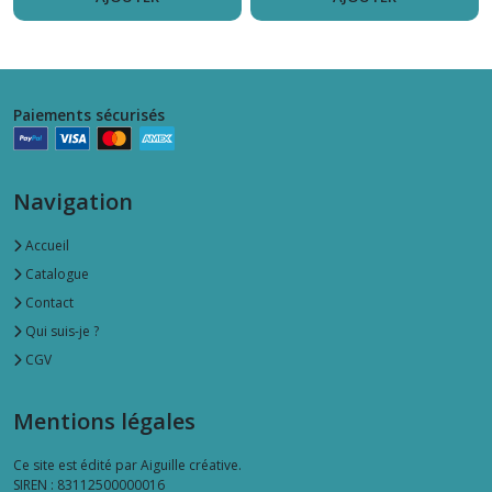
Paiements sécurisés
Navigation
Accueil
Catalogue
Contact
Qui suis-je ?
CGV
Mentions légales
Ce site est édité par Aiguille créative.
SIREN : 83112500000016