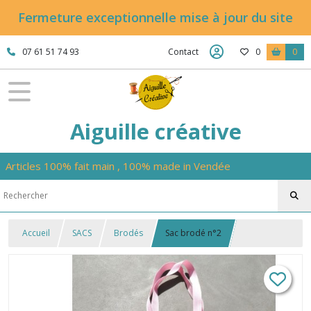
Fermeture exceptionnelle mise à jour du site
07 61 51 74 93
Contact
0
0
Aiguille créative
Articles 100% fait main , 100% made in Vendée
Accueil
SACS
Brodés
Sac brodé n°2